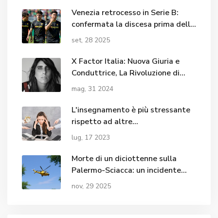
Venezia retrocesso in Serie B:
confermata la discesa prima della
sfida contro la Roma
set, 28 2025
X Factor Italia: Nuova Giuria e
Conduttrice, La Rivoluzione di
'The Last Dance'?
mag, 31 2024
L'insegnamento è più stressante
rispetto ad altre
professioni/lavori?
lug, 17 2023
Morte di un diciottenne sulla
Palermo-Sciacca: un incidente
miete una vittima e cinque feriti,
nov, 29 2025
tra cui una ventenne in gravissime
condizioni