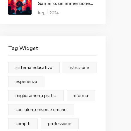
San Siro: un'immersione
negli anni '90 davanti a
lug, 1 2024
54.000 spettatori
Tag Widget
sistema educativo
istruzione
esperienza
miglioramenti pratici
riforma
consulente risorse umane
compiti
professione