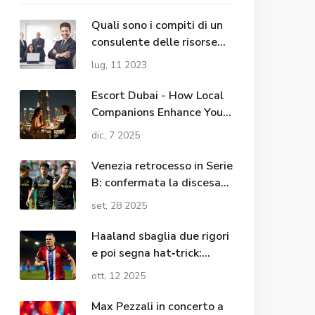
Quali sono i compiti di un
consulente delle risorse
umane?
lug, 11 2023
Escort Dubai - How Local
Companions Enhance Your
Nightlife Experience in the
dic, 7 2025
City
Venezia retrocesso in Serie
B: confermata la discesa
prima della sfida contro la
set, 28 2025
Roma
Haaland sbaglia due rigori
e poi segna hat‑trick:
Norvegia 5‑0 Israele
ott, 12 2025
Max Pezzali in concerto a