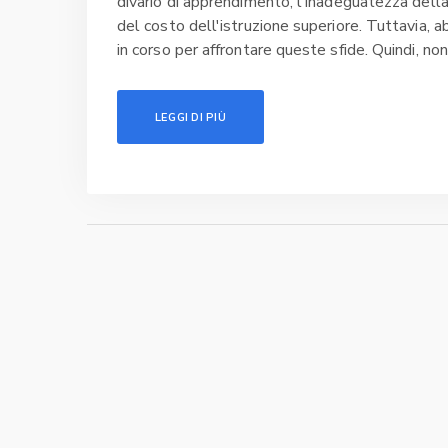
divario di apprendimento, l'inadeguatezza dell
del costo dell'istruzione superiore. Tuttavia, 
in corso per affrontare queste sfide. Quindi, non
stato di evoluzione e miglioramento, non nece
nonostante le sfide, la passione per l'istruzio
LEGGI DI PIÙ