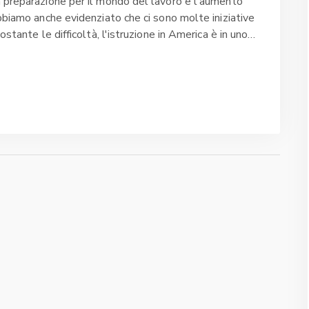
a preparazione per il mondo del lavoro e l'aumento
abbiamo anche evidenziato che ci sono molte iniziative
ostante le difficoltà, l'istruzione in America è in uno
ssariamente di peggioramento. Ricordiamo che,
ne e l'apprendimento non dovrebbe mai diminuire.