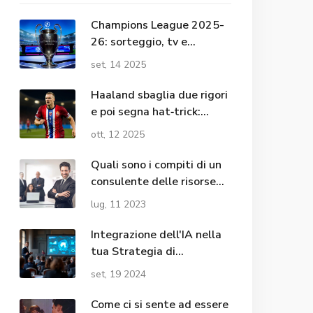
Champions League 2025-
26: sorteggio, tv e
streaming. Come cambia
set, 14 2025
la fase a lega
Haaland sbaglia due rigori
e poi segna hat‑trick:
Norvegia 5‑0 Israele
ott, 12 2025
Quali sono i compiti di un
consulente delle risorse
umane?
lug, 11 2023
Integrazione dell'IA nella
tua Strategia di
Contenuti: 5 Consigli
set, 19 2024
Pratici
Come ci si sente ad essere