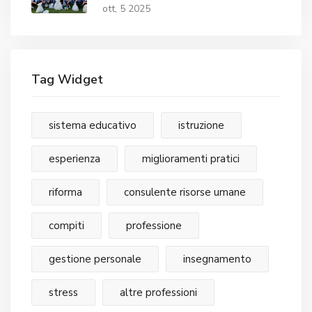
volontari
ott, 5 2025
Tag Widget
sistema educativo
istruzione
esperienza
miglioramenti pratici
riforma
consulente risorse umane
compiti
professione
gestione personale
insegnamento
stress
altre professioni