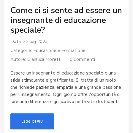
Come ci si sente ad essere un
insegnante di educazione
speciale?
Data: 22 lug 2023
Categorie:
Educazione e Formazione
Autore:
Gianluca Moretti
0 Commenti
Essere un insegnante di educazione speciale è una
sfida stimolante e gratificante. Si tratta di un ruolo
che richiede pazienza, empatia e una grande passione
per l'insegnamento. Ogni giorno offre l'opportunità di
fare una differenza significativa nella vita di studenti
con esigenze speciali. Nonostante possa essere
emotivamente impegnativo, vedere i progressi e i
LEGGI DI PIÙ
successi dei miei studenti è una delle esperienze più
appaganti. In conclusione, è un lavoro che amo e che