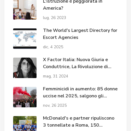
L'istruzione è peggiorata in
America?
lug, 26 2023
The World's Largest Directory for
Escort Agencies
dic, 4 2025
X Factor Italia: Nuova Giuria e
Conduttrice, La Rivoluzione di
'The Last Dance'?
mag, 31 2024
Femminicidi in aumento: 85 donne
uccise nel 2025, salgono gli
overkilling al 22,4%
nov, 26 2025
McDonald's e partner ripuliscono
3 tonnellate a Roma, 150