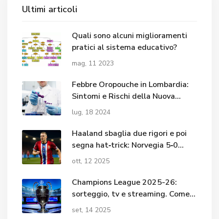
Ultimi articoli
Quali sono alcuni miglioramenti
pratici al sistema educativo?
mag, 11 2023
Febbre Oropouche in Lombardia:
Sintomi e Rischi della Nuova
Minaccia Virale
lug, 18 2024
Haaland sbaglia due rigori e poi
segna hat‑trick: Norvegia 5‑0
Israele
ott, 12 2025
Champions League 2025-26:
sorteggio, tv e streaming. Come
cambia la fase a lega
set, 14 2025