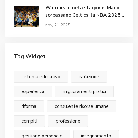
Warriors a metà stagione, Magic
sorpassano Celtics: la NBA 2025-
26 tra sorprese e storie storiche
nov, 21 2025
Tag Widget
sistema educativo
istruzione
esperienza
miglioramenti pratici
riforma
consulente risorse umane
compiti
professione
gestione personale
insegnamento