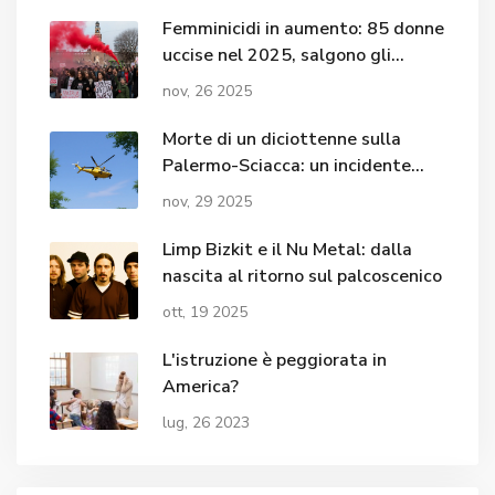
Femminicidi in aumento: 85 donne
uccise nel 2025, salgono gli
overkilling al 22,4%
nov, 26 2025
Morte di un diciottenne sulla
Palermo-Sciacca: un incidente
miete una vittima e cinque feriti,
nov, 29 2025
tra cui una ventenne in gravissime
condizioni
Limp Bizkit e il Nu Metal: dalla
nascita al ritorno sul palcoscenico
ott, 19 2025
L'istruzione è peggiorata in
America?
lug, 26 2023