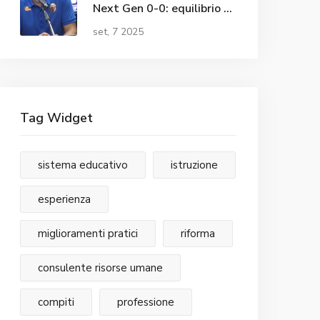
Next Gen 0-0: equilibrio e
primo incrocio senza reti
set, 7 2025
Tag Widget
sistema educativo
istruzione
esperienza
miglioramenti pratici
riforma
consulente risorse umane
compiti
professione