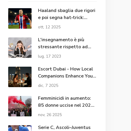
Haaland sbaglia due rigori
e poi segna hat‑trick:
Norvegia 5‑0 Israele
ott, 12 2025
L'insegnamento è più
stressante rispetto ad
altre professioni/lavori?
lug, 17 2023
Escort Dubai - How Local
Companions Enhance Your
Nightlife Experience in the
dic, 7 2025
City
Femminicidi in aumento:
85 donne uccise nel 2025,
salgono gli overkilling al
nov, 26 2025
22,4%
Serie C, Ascoli–Juventus