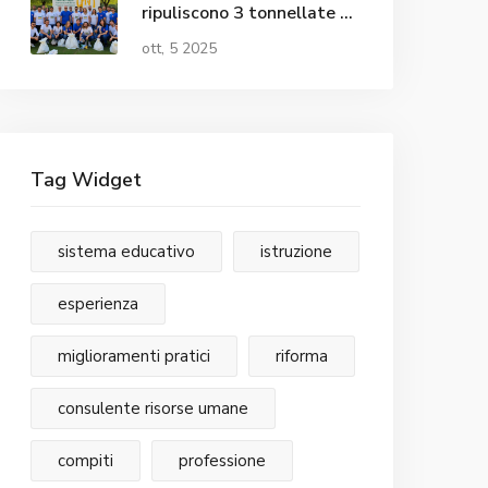
ripuliscono 3 tonnellate a
Roma, 150 volontari
ott, 5 2025
Tag Widget
sistema educativo
istruzione
esperienza
miglioramenti pratici
riforma
consulente risorse umane
compiti
professione