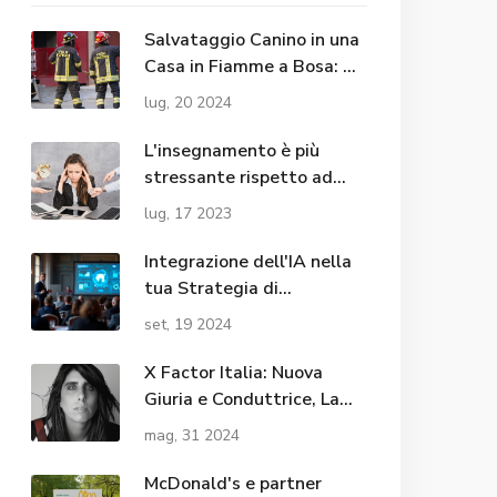
Salvataggio Canino in una
Casa in Fiamme a Bosa: Gli
Eroi Silenziosi dei Vigili del
lug, 20 2024
Fuoco
L'insegnamento è più
stressante rispetto ad
altre professioni/lavori?
lug, 17 2023
Integrazione dell'IA nella
tua Strategia di
Contenuti: 5 Consigli
set, 19 2024
Pratici
X Factor Italia: Nuova
Giuria e Conduttrice, La
Rivoluzione di 'The Last
mag, 31 2024
Dance'?
McDonald's e partner