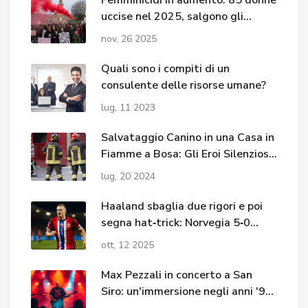
Femminicidi in aumento: 85 donne
uccise nel 2025, salgono gli
overkilling al 22,4%
nov, 26 2025
Quali sono i compiti di un
consulente delle risorse umane?
lug, 11 2023
Salvataggio Canino in una Casa in
Fiamme a Bosa: Gli Eroi Silenziosi
dei Vigili del Fuoco
lug, 20 2024
Haaland sbaglia due rigori e poi
segna hat‑trick: Norvegia 5‑0
Israele
ott, 12 2025
Max Pezzali in concerto a San
Siro: un'immersione negli anni '90