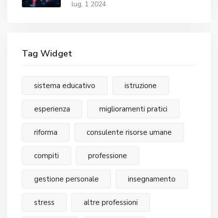
davanti a 54.000 spettatori
lug, 1 2024
Tag Widget
sistema educativo
istruzione
esperienza
miglioramenti pratici
riforma
consulente risorse umane
compiti
professione
gestione personale
insegnamento
stress
altre professioni