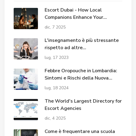
Escort Dubai - How Local
Companions Enhance Your
Nightlife Experience in the City
dic, 7 2025
L'insegnamento è più stressante
rispetto ad altre
professioni/lavori?
lug, 17 2023
Febbre Oropouche in Lombardia:
Sintomi e Rischi della Nuova
Minaccia Virale
lug, 18 2024
The World's Largest Directory for
Escort Agencies
dic, 4 2025
Come è frequentare una scuola